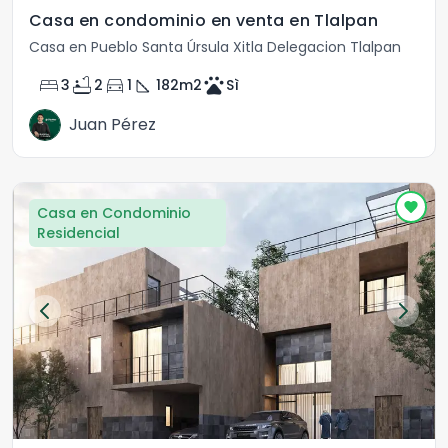
Casa en condominio en venta en Tlalpan
Casa en Pueblo Santa Úrsula Xitla Delegacion Tlalpan
bed
bathtub
directions_car
square_foot
pets
3
2
1
182
m2
Sì
Juan Pérez
Casa en Condominio
Residencial