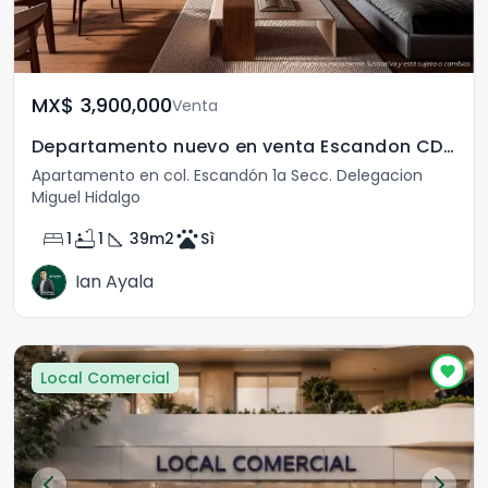
MX$	3,900,000
Venta
Departamento nuevo en venta Escandon CDMX
Apartamento en col. Escandón 1a Secc. Delegacion
Miguel Hidalgo
bed
bathtub
square_foot
pets
1
1
39
m2
Sì
Ian Ayala
Local Comercial