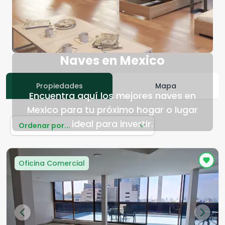
Naves en Mexico
Propiedades
Mapa
Encuentra aquí los mejores naves en
Mexico para tu próximo hogar o lugar
ideal para invertir.
Ordenar por...
Oficina Comercial