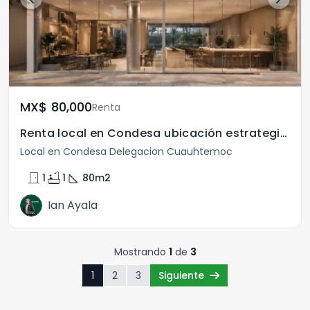
MX$	80,000
Renta
Renta local en Condesa ubicación estrategica
Local en Condesa Delegacion Cuauhtemoc
door_front
bathtub
square_foot
1
1
80
m2
Ian Ayala
Mostrando
1
de
3
1
2
3
Siguiente