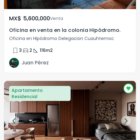
MX$	5,600,000
Venta
Oficina en venta en la colonia Hipódromo.
Oficina en Hipódromo Delegacion Cuauhtemoc
door_front
directions_car
square_foot
3
2
116
m2
Juan Pérez
Apartamento
Residencial