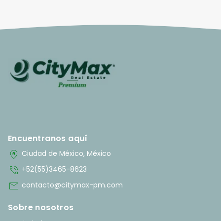
Encuentranos aquí
home_pin
Ciudad de México, México
phone_in_talk
+52(55)3465-8623
mail
contacto@citymax-pm.com
Sobre nosotros