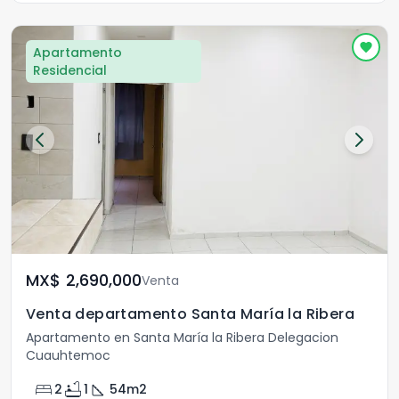
Apartamento
Residencial
MX$	2,690,000
Venta
Venta departamento Santa María la Ribera
Apartamento en Santa María la Ribera Delegacion
Cuauhtemoc
bed
bathtub
square_foot
2
1
54
m2