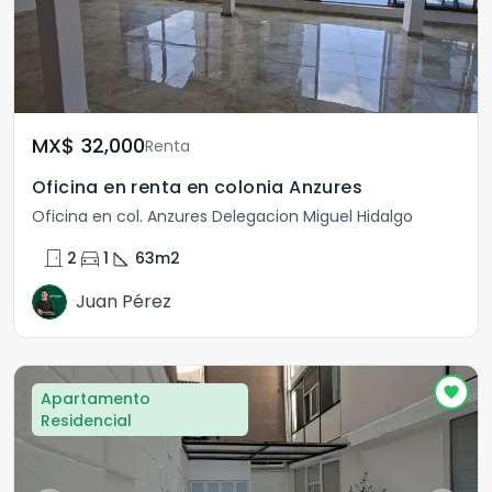
MX$	32,000
Renta
Oficina en renta en colonia Anzures
Oficina en col. Anzures Delegacion Miguel Hidalgo
door_front
directions_car
square_foot
2
1
63
m2
Juan Pérez
Apartamento
Residencial