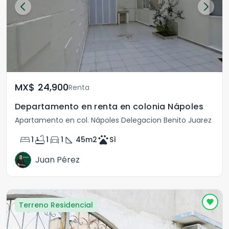
MX$	24,900
Renta
Departamento en renta en colonia Nápoles
Apartamento en col. Nápoles Delegacion Benito Juarez
bed
bathtub
directions_car
square_foot
pets
1
1
1
45
m2
Sì
Juan Pérez
Terreno Residencial