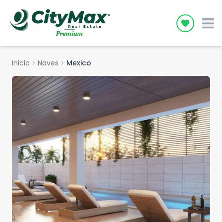
Icon desc
Inicio
chevron_right
Naves
chevron_right
Mexico