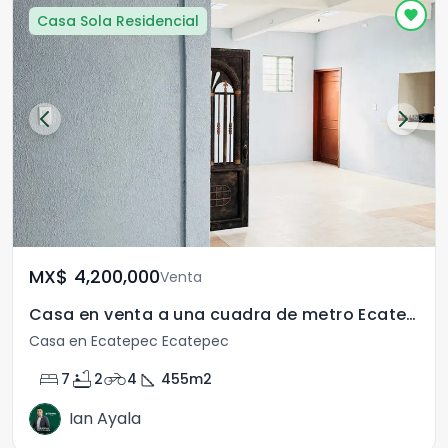
Casa Sola Residencial
MX$	4,200,000
Venta
Casa en venta a una cuadra de metro Ecatepec
Casa en Ecatepec Ecatepec
bed
bathtub
motorcycle
square_foot
7
2
4
455
m2
Ian Ayala