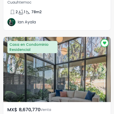
Cuauhtemoc
door_front
bathtub
square_foot
2
1
78
m2
Ian Ayala
Casa en Condominio
Residencial
MX$	8,670,770
Venta