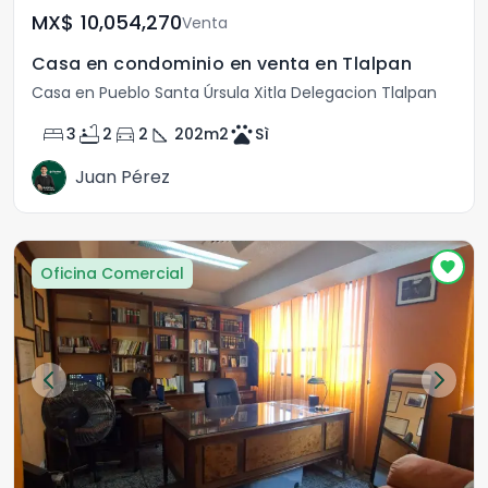
MX$	10,054,270
Venta
Casa en condominio en venta en Tlalpan
Casa en Pueblo Santa Úrsula Xitla Delegacion Tlalpan
bed
bathtub
directions_car
square_foot
pets
3
2
2
202
m2
Sì
Juan Pérez
Oficina Comercial