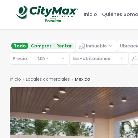
Inicio
Quiénes Somo
real_estate_agent
expand_more
Todo
Comprar
Rentar
Inmueble
Ubicaci
expand_more
bed
expand_more
bathtu
Precio:
Habitaciones
:
MX$
-
...
Inicio
chevron_right
Locales comerciales
chevron_right
Mexico