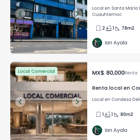
Local en Santa María 
Cuauhtemoc
door_front
bathtub
square_foot
2
1
78
m2
Ian Ayala
Local Comercial
MX$	80,000
Renta
Local en Condesa D
door_front
bathtub
square_foot
1
1
80
m2
Ian Ayala