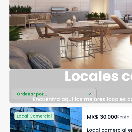
Locales 
Ordenar por...
Encuentra aquí los mejores locales co
Local Comercial
MX$	30,000
Renta