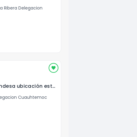
la Ribera Delegacion
Renta local en Condesa ubicación estrategica
elegacion Cuauhtemoc